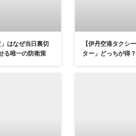
定」はなぜ当日裏切
【伊丹空港タクシ
させる唯一の防衛策
ター」どっちが得