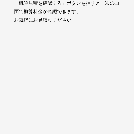
「概算見積を確認する」ボタンを押すと、次の画
面で概算料金が確認できます。
お気軽にお見積りください。
車）と実車時間をベースに計算されます。
況や需給状況等により料金が異なる場合がございます。
降車地までの想定乗車時間と想定走行距離で計算します。
、車両の回送距離や高速料金等を加味した上で料金を計算いた