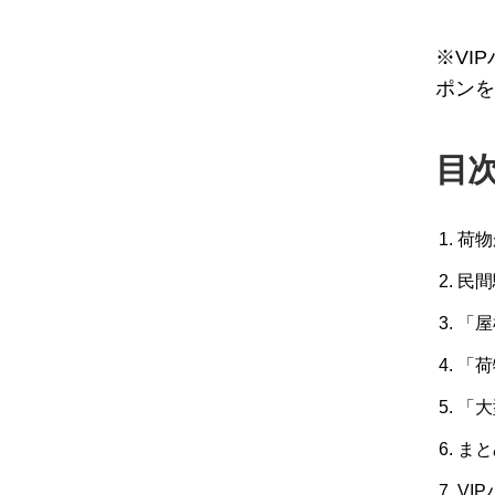
※VI
ポンを
目
荷物
民間
「屋
「荷
「大
まと
VI