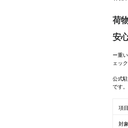
荷
安
ー重い
ェック
公式駐
です。
項
対