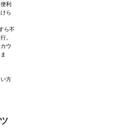
に便利
避けら
すら不
直行。
ンカウ
しま
たい方
ツ