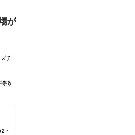
場が
ーズチ
が特徴
第2・