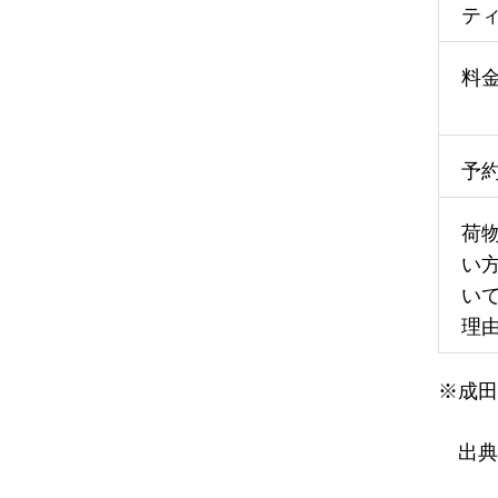
テ
料
予
荷
い
い
理
※成田
出典