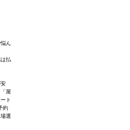
で悩ん
配は払
が安
、「屋
ポート
予約
車場選