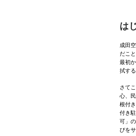
は
成田空
だこと
最初か
拭する
さてこ
心、民
根付き
付き駐
可」の
びをサ