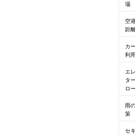
場
空
距
カ
利
エ
タ
ロ
雨
策
セ