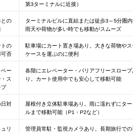
第3ターミナルに近接）
港との
ターミナルビルに直結または徒歩3～5分圏内
離
雨天や荷物が多い時でも移動がスムーズ
ートの
駐車場にカート置き場あり。大きな荷物やス
用可否
ケースを運ぶのに便利
レベー
各階にエレベーター・バリアフリースロープ
ー・ス
り。カート使用中でも安心して移動可能
ープ
の日対
屋根付き立体駐車場あり。雨に濡れずにター
ルまで移動可能（P1・P2など）
キュリ
管理員常駐・監視カメラあり。長期旅行での