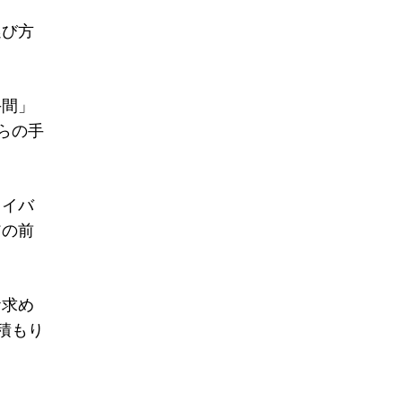
選び方
手間」
らの手
ライバ
アの前
お求め
積もり