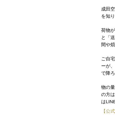
成田空
を知り
荷物が
と「送
間や煩
ご自宅
ーが、
で降ろ
物の量
の方は
はLI
【公式