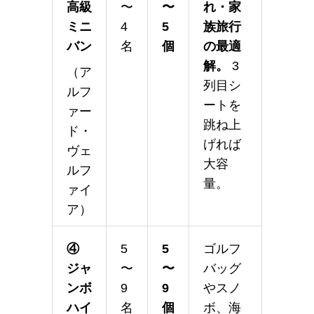
高級
〜
〜
れ・家
ミニ
4
5
族旅行
バン
名
個
の最適
解。
3
（ア
列目シ
ルフ
ートを
ァー
跳ね上
ド・
げれば
ヴェ
大容
ルフ
量。
ァイ
ア）
④
5
5
ゴルフ
ジャ
〜
〜
バッグ
ンボ
9
9
やスノ
ハイ
名
個
ボ、海