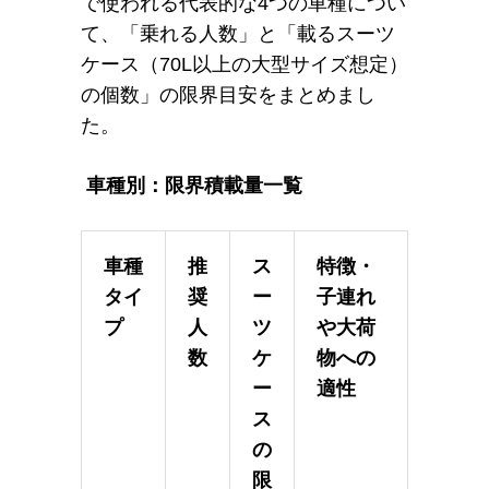
で使われる代表的な4つの車種につい
て、「乗れる人数」と「載るスーツ
ケース（70L以上の大型サイズ想定）
の個数」の限界目安をまとめまし
た。
車種別：限界積載量一覧
車種
推
ス
特徴・
タイ
奨
ー
子連れ
プ
人
ツ
や大荷
数
ケ
物への
ー
適性
ス
の
限