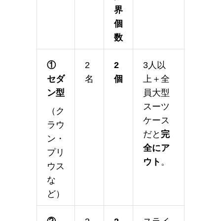
界
個
数
①
2
2
3人以
セダ
名
個
上＋全
ン型
員大型
スーツ
（ク
ケース
ラウ
だと
完
ン・
全にア
プリ
ウト
。
ウス
な
ど）