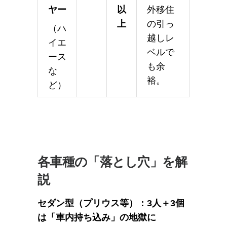
ヤー
以
外移住
上
の引っ
（ハ
越しレ
イエ
ベルで
ース
も余
な
裕。
ど）
各車種の「落とし穴」を解
説
セダン型（プリウス等）：3人＋3個
は「車内持ち込み」の地獄に