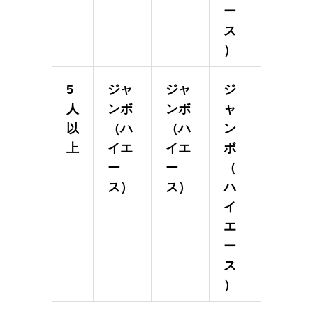
ー
ス
）
5
ジャ
ジャ
ジ
人
ンボ
ンボ
ャ
以
（ハ
（ハ
ン
上
イエ
イエ
ボ
ー
ー
（
ス）
ス）
ハ
イ
エ
ー
ス
）