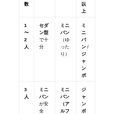
数
以
上
1
セダ
ミニ
ミ
〜
ン型
バン
ニ
2
で十
（ゆ
バ
人
分
った
ン
/
り）
ジ
ャ
ン
ボ
3
ミニ
ミニ
ジ
人
バン
バン
ャ
が安
（ア
ン
全
ルフ
ボ