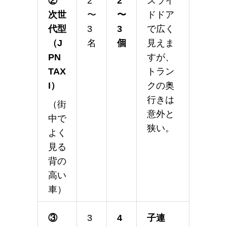
②
2
2
スライ
次世
〜
〜
ドドア
代型
3
3
で広く
（J
名
個
見えま
PN
すが、
TAX
トラン
I）
クの奥
行きは
（街
意外と
中で
狭い。
よく
見る
背の
高い
車）
③
3
4
子連