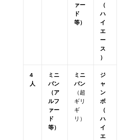
ァー
（
ド
ハ
等）
イ
エ
ー
ス
）
4
ミニ
ミニ
ジ
人
バン
バン
ャ
（ア
（超
ン
ルフ
ギリ
ボ
ァー
ギ
（
ド
リ）
ハ
等）
イ
エ