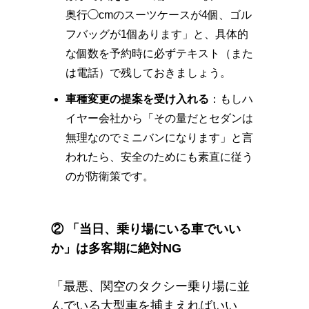
奥行◯cmのスーツケースが4個、ゴル
フバッグが1個あります」と、具体的
な個数を予約時に必ずテキスト（また
は電話）で残しておきましょう。
車種変更の提案を受け入れる
：もしハ
イヤー会社から「その量だとセダンは
無理なのでミニバンになります」と言
われたら、安全のためにも素直に従う
のが防衛策です。
② 「当日、乗り場にいる車でいい
か」は多客期に絶対NG
「最悪、関空のタクシー乗り場に並
んでいる大型車を捕まえればいい