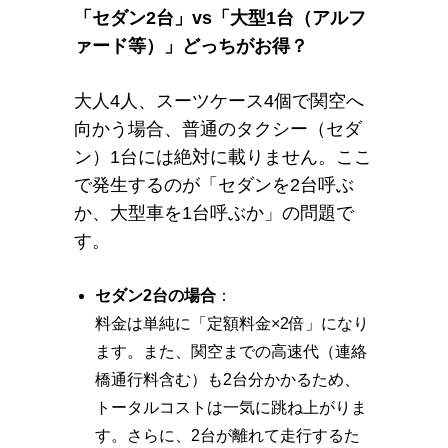
「セダン2台」vs「大型1台（アルフ
ァード等）」どっちがお得？
大人4人、スーツケース4個で関空へ
向かう場合、普通のタクシー（セダ
ン）1台には絶対に載りません。ここ
で発生するのが「セダンを2台呼ぶ
か、大型車を1台呼ぶか」の問題で
す。
セダン2台の場合
：
料金は単純に「定額料金×2倍」になり
ます。また、関空までの高速代（連絡
橋通行料含む）も2台分かかるため、
トータルコストは一気に跳ね上がりま
す。さらに、2台が離れて走行するた