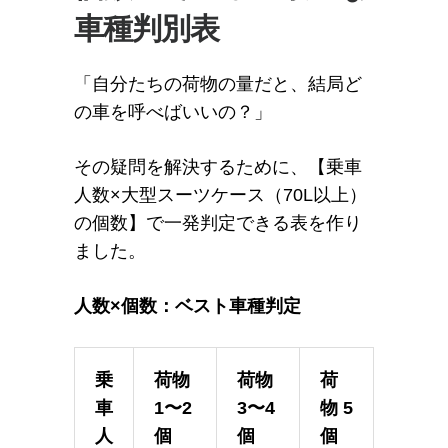
車種判別表
「自分たちの荷物の量だと、結局ど
の車を呼べばいいの？」
その疑問を解決するために、【乗車
人数×大型スーツケース（70L以上）
の個数】で一発判定できる表を作り
ました。
人数×個数：ベスト車種判定
乗
荷物
荷物
荷
車
1〜2
3〜4
物 5
人
個
個
個