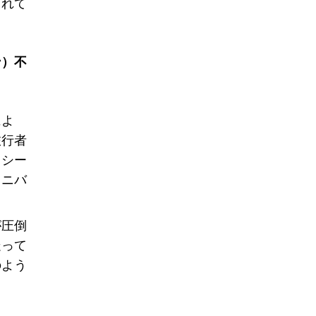
されて
ン）不
によ
旅行者
クシー
ミニバ
が圧倒
走って
のよう