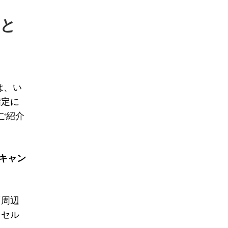
たと
は、い
指定に
ご紹介
キャン
「周辺
ンセル