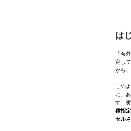
は
「海外
定して
から、
このよ
に、あ
す。実
種指定
セルさ