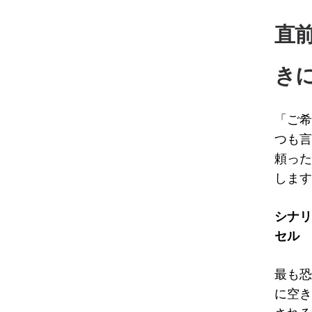
直
き
「ご希
つも言
頼った
します
シナリ
セル
最も恐
に空き