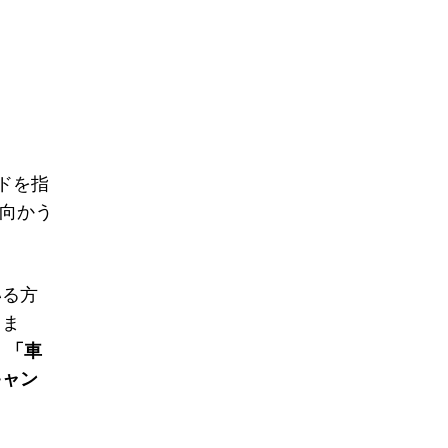
ドを指
に向かう
いる方
りま
、
「車
キャン