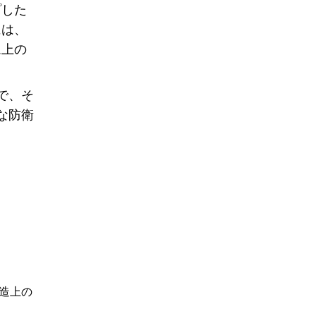
プした
には、
ム上の
で、そ
な防衛
造上の