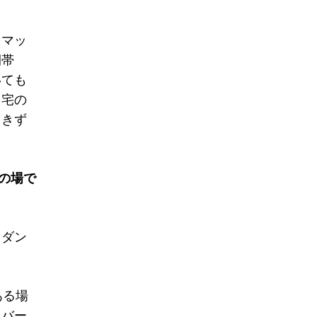
をマッ
間帯
いても
自宅の
引きず
の場で
セダン
ある場
イバー