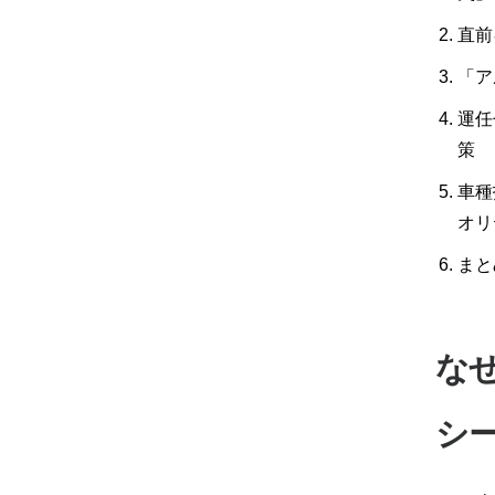
直前
「ア
運任
策
車種
オリ
まと
な
シ