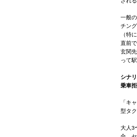
される
一般の
チング
（特に
直前で
玄関先
って駅
シナリ
乗車拒
「キャ
型タク
大人3
合、セ