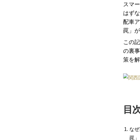
スマー
はずな
配車ア
罠」が
この記
の裏事
策を解
目
なぜ
罠」