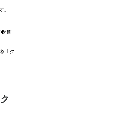
オ」
の防衛
の格上ク
タク