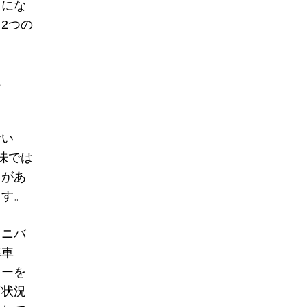
日にな
2つの
ス
おい
味では
きがあ
ます。
ミニバ
準車
ラーを
両状況