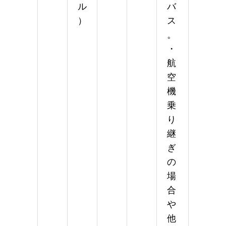
ル
バ
）
ス
。
・
航
空
機
乗
り
継
ぎ
の
場
合
や
他