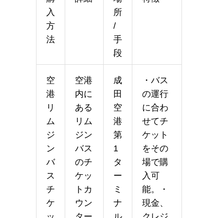
入
所
方
/
法
手
段
空
空港
成
・バス
港
内に
田
の運行
リ
ある
空
に合わ
ム
リム
港
せてチ
ジ
ジン
第
ケット
ン
バス
1
をその
バ
のチ
タ
場で購
ス
ケッ
ー
入可
チ
トカ
ミ
能。・
ケ
ウン
ナ
現金、
ッ
ター
ル
クレジ