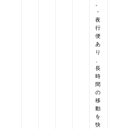
。
・
夜
行
便
あ
り
、
長
時
間
の
移
動
を
快