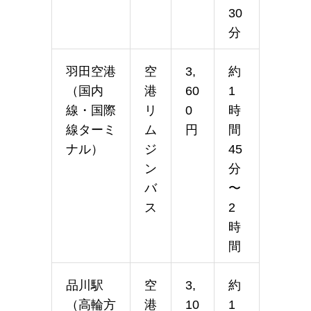
30
分
羽田空港
空
3,
約
（国内
港
60
1
線・国際
リ
0
時
線ターミ
ム
円
間
ナル）
ジ
45
ン
分
バ
〜
ス
2
時
間
品川駅
空
3,
約
（高輪方
港
10
1