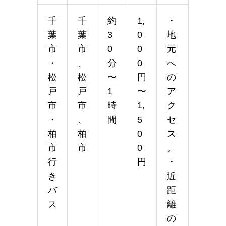
千
千
約
1,
・
葉
葉
3
0
地
市
市
0
0
元
・
、
分
0
へ
松
松
〜
円
の
戸
戸
1
〜
ア
市
市
時
1,
ク
・
、
間
5
セ
柏
柏
0
ス
市
市
0
。
行
円
・
き
近
バ
距
ス
離
の