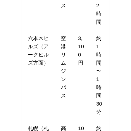
ス
2
時
間
六本木ヒ
空
3,
約
ルズ（ア
港
10
1
ークヒル
リ
0
時
ズ方面）
ム
円
間
ジ
〜
ン
1
バ
時
ス
間
30
分
札幌（札
高
10
約