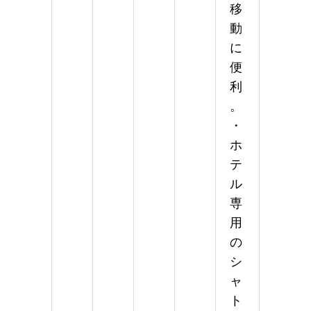
移
動
に
便
利
。
・
ホ
テ
ル
専
用
の
シ
ャ
ト