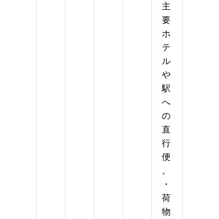
主
要
ホ
テ
ル
や
駅
へ
の
直
行
便
。
・
荷
物