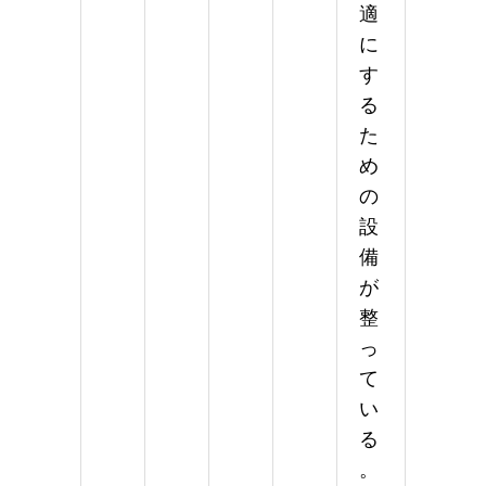
適
に
す
る
た
め
の
設
備
が
整
っ
て
い
る
。