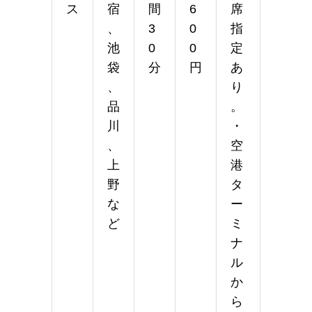
ス
宿
間
6
席
、
3
0
指
池
0
0
定
袋
分
円
あ
、
り
品
。
川
・
、
空
上
港
野
タ
な
ー
ど
ミ
ナ
ル
か
ら