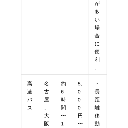
が
多
い
場
合
に
便
利
。
高
名
約
5,
・
速
古
6
0
長
バ
屋
時
0
距
ス
、
間
0
離
大
〜
円
移
阪
1
〜
動