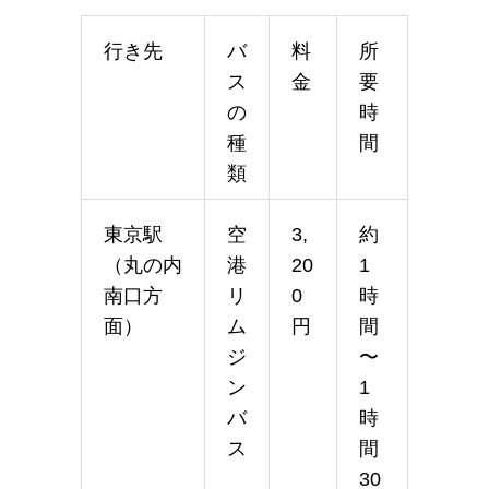
行き先
バ
料
所
ス
金
要
の
時
種
間
類
東京駅
空
3,
約
（丸の内
港
20
1
南口方
リ
0
時
面）
ム
円
間
ジ
〜
ン
1
バ
時
ス
間
30