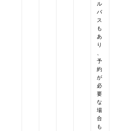
ル
バ
ス
も
あ
り
、
予
約
が
必
要
な
場
合
も