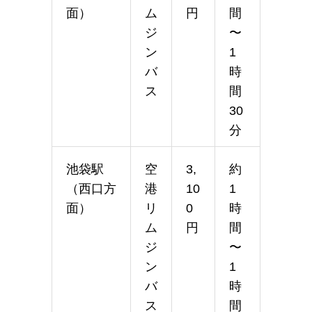
面）
ム
円
間
ジ
〜
ン
1
バ
時
ス
間
30
分
池袋駅
空
3,
約
（西口方
港
10
1
面）
リ
0
時
ム
円
間
ジ
〜
ン
1
バ
時
ス
間