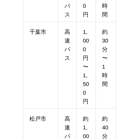
バ
0
時
ス
円
間
千葉市
高
1,
約
速
00
30
バ
0
分
ス
円
〜
〜
1
1,
時
50
間
0
円
松戸市
高
約
約
速
1,
40
バ
00
分