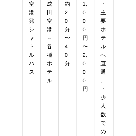
空
成
約
1,
・
港
田
2
0
主
発
空
0
0
要
シ
港
分
0
ホ
ャ
⇔
〜
円
テ
ト
各
4
〜
ル
ル
種
0
2,
へ
バ
ホ
分
0
直
ス
テ
0
通
ル
0
。
円
・
少
人
数
で
の