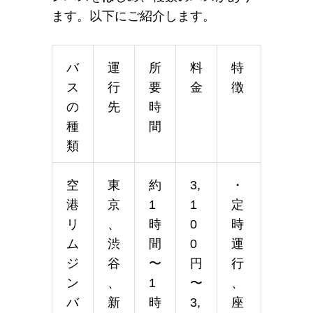
ます。以下にご紹介します。
バ
運
所
料
特
ス
行
要
金
徴
の
先
時
種
間
類
空
東
約
3,
・
港
京
1
1
定
リ
、
時
0
時
ム
渋
間
0
運
ジ
谷
〜
円
行
ン
、
1
〜
、
バ
新
時
3,
座