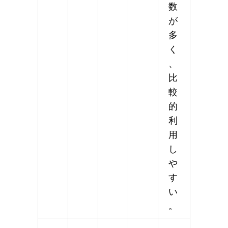
数
が
多
く
、
比
較
的
利
用
し
や
す
い
。