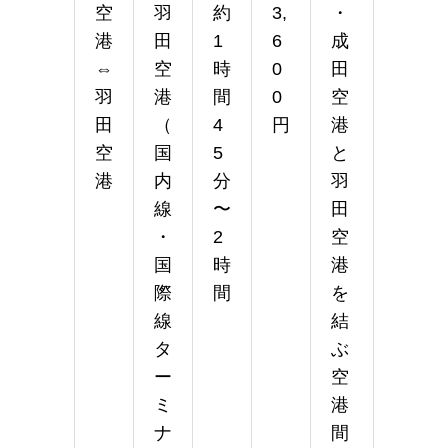
空
羽
約
3,
・
港
田
1
6
成
⇔
空
時
0
田
羽
港
間
0
空
田
（
4
円
港
空
国
5
と
港
内
分
羽
線
〜
田
・
2
空
国
時
港
際
間
を
線
結
タ
ぶ
ー
空
ミ
港
ナ
間