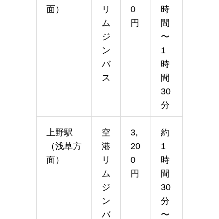
面）
リ
0
時
ム
円
間
ジ
〜
ン
1
バ
時
ス
間
30
分
上野駅
空
3,
約
（浅草方
港
20
1
面）
リ
0
時
ム
円
間
ジ
30
ン
分
バ
〜