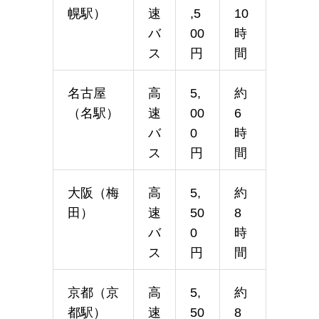
幌駅）
速
,5
10
バ
00
時
ス
円
間
名古屋
高
5,
約
（名駅）
速
00
6
バ
0
時
ス
円
間
大阪（梅
高
5,
約
田）
速
50
8
バ
0
時
ス
円
間
京都（京
高
5,
約
都駅）
速
50
8