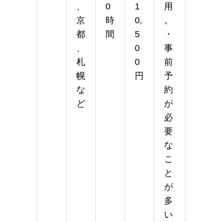
、
0
1
用
京
時
0,
。
都
間
5
・
、
0
事
札
0
前
幌
円
予
な
約
ど
が
必
要
な
こ
と
が
多
い