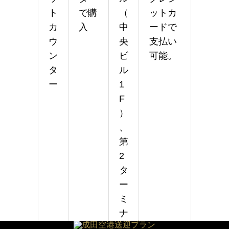
ト
で購
（
ットカ
カ
入
中
ードで
ウ
央
支払い
ン
ビ
可能。
タ
ル
ー
1
F
）
、
第
2
タ
ー
ミ
ナ
ル