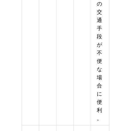
の
交
通
手
段
が
不
便
な
場
合
に
便
利
。