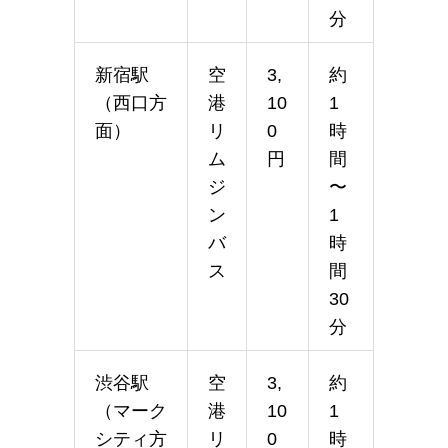
分
新宿駅
空
3,
約
（西口方
港
10
1
面）
リ
0
時
ム
円
間
ジ
〜
ン
1
バ
時
ス
間
30
分
渋谷駅
空
3,
約
（マーク
港
10
1
シティ方
リ
0
時