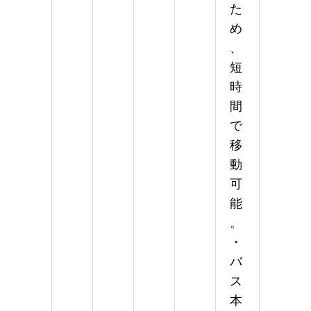
た
め
、
短
時
間
で
移
動
可
能
。
・
バ
ス
本