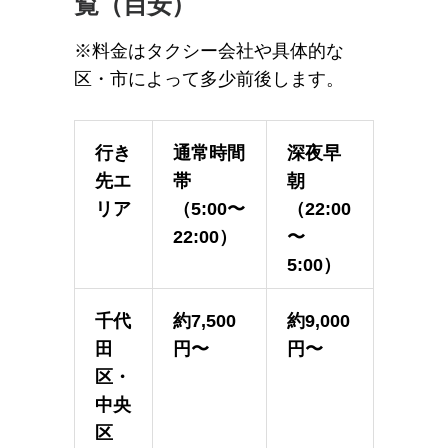
覧（目安）
※料金はタクシー会社や具体的な
区・市によって多少前後します。
行き
通常時間
深夜早
先エ
帯
朝
リア
（5:00〜
（22:00
22:00）
〜
5:00）
千代
約7,500
約9,000
田
円〜
円〜
区・
中央
区