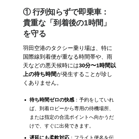
① 行列知らずで即乗車：
貴重な「到着後の1時間」
を守る
羽田空港のタクシー乗り場は、特に
国際線到着便が重なる時間帯や、雨
天などの悪天候時には
30分〜1時間以
上の待ち時間
が発生することが珍し
くありません。
待ち時間ゼロの快感
：予約をしていれ
ば、到着ロビーから専用の待機場所、
または指定の合流ポイントへ向かうだ
けで、すぐに出発できます。
遅延にも柔軟対応
：フライト便名を伝