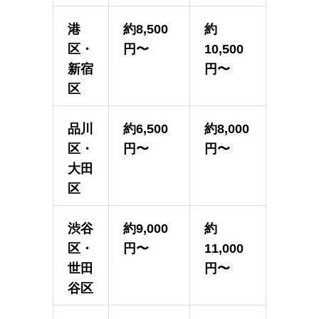
港
約8,500
約
区・
円〜
10,500
新宿
円〜
区
品川
約6,500
約8,000
区・
円〜
円〜
大田
区
渋谷
約9,000
約
区・
円〜
11,000
世田
円〜
谷区