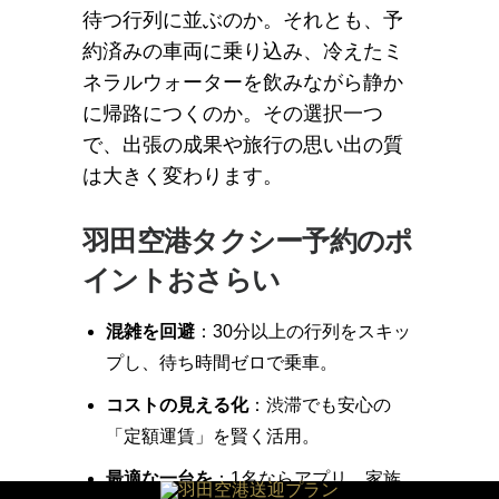
待つ行列に並ぶのか。それとも、予
約済みの車両に乗り込み、冷えたミ
ネラルウォーターを飲みながら静か
に帰路につくのか。その選択一つ
で、出張の成果や旅行の思い出の質
は大きく変わります。
羽田空港タクシー予約のポ
イントおさらい
混雑を回避
：30分以上の行列をスキッ
プし、待ち時間ゼロで乗車。
コストの見える化
：渋滞でも安心の
「定額運賃」を賢く活用。
最適な一台を
：1名ならアプリ、家族