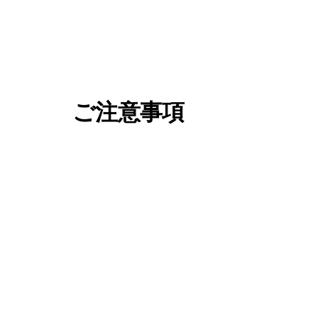
ご注意事項
料金は、下記の合計となります。
「開始時刻」から「終了時刻」までの借上乗車料金
お得エリア外で開始の場合、開始地点まで
離を元に計算）
1km毎に200円 (2021/06/30までにご