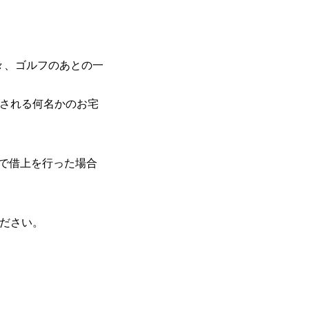
々、ゴルフのあとの一
イされる何名かのお宅
まで借上を行った場合
ください。