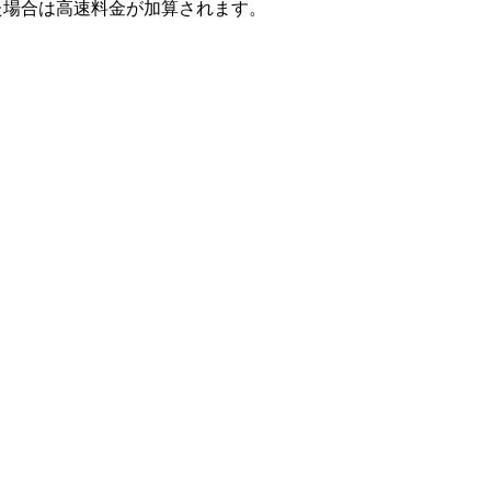
た場合は高速料金が加算されます。
)
地点の中で最も乗車地点に近い地点からの走行距