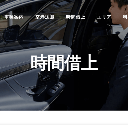
車種案内
空港送迎
時間借上
エリア
料
時間借上