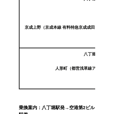
上
京成上野（京成本線 有料特急京成成田空港線スカ
八丁堀（東京メ
人形町（都営浅草線アクセス特
乗換案内：八丁堀駅発→空港第2ビル