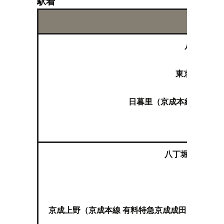
駅着
八丁堀（Ｊ
東京（ＪＲ山
日暮里（京成本線特急 成
空
八丁堀（東京メ
上
京成上野（京成本線 有料特急京成成田空港線スカ