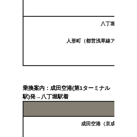
空
八丁堀（東京メ
人形町（都営浅草線アクセス特
空
乗換案内：成田空港(第1ターミナル
駅)発→八丁堀駅着
ルート
成田空港（京成本線特急
↓