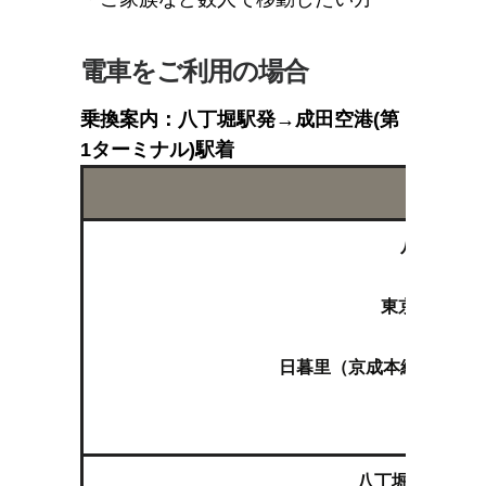
電車をご利用の場合
乗換案内：八丁堀駅発→成田空港(第
1ターミナル)駅着
八丁堀（Ｊ
東京（ＪＲ山
日暮里（京成本線特急 成
八丁堀（東京メ