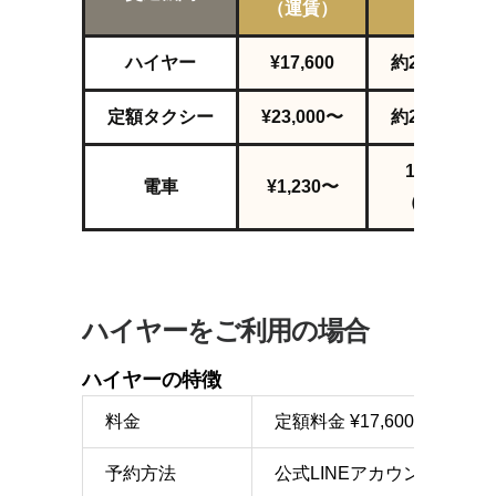
（運賃）
ハイヤー
¥17,600
約2
時間
34
分
定額タクシー
¥23,000〜
約2
時間
34
分
1時間7分〜
電車
¥1,230〜
（乗換1回
ハイヤーをご利用の場合
ハイヤーの特徴
料金
定額料金 ¥17,600（別
予約方法
公式LINEアカウント、また