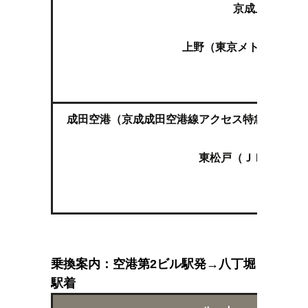
京成上野（徒
↓
上野（東京メトロ日比谷
↓
八丁堀
成田空港（京成成田空港線アクセス特急 羽田空
↓
東松戸（ＪＲ武蔵野線
↓
八丁堀
乗換案内：空港第2ビル駅発→八丁堀
駅着