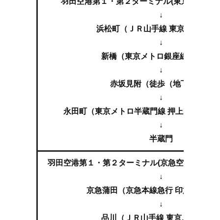
羽田空港第１・第２ターミナル(東京モノレー
↓
浜松町（ＪＲ山手線 東京,上野方面
↓
新橋（東京メトロ銀座線 渋谷行
↓
赤坂見附（徒歩（地下鉄））
↓
永田町（東京メトロ半蔵門線 押上[スカイツ
↓
半蔵門
羽田空港第１・第２ターミナル(京急空港線急行 
↓
京急蒲田（京急本線急行 印旛日本医
↓
品川（ＪＲ山手線 東京,上野方面