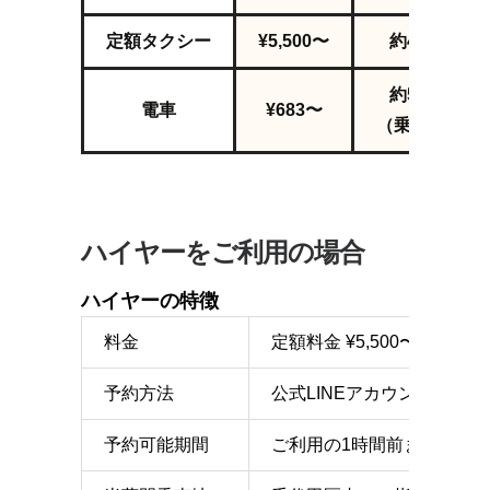
定額タクシー
¥5,500〜
約42
分
～
約52分〜
電車
¥683〜
（乗換3回）
ハイヤーをご利用の場合
ハイヤーの特徴
料金
定額料金 ¥5,500〜（別
予約方法
公式LINEアカウント、また
予約可能期間
ご利用の1時間前まで