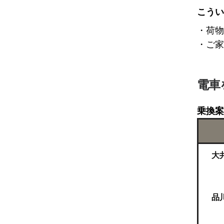
こうい
・荷物
・ご家
電車
乗換案
大
品