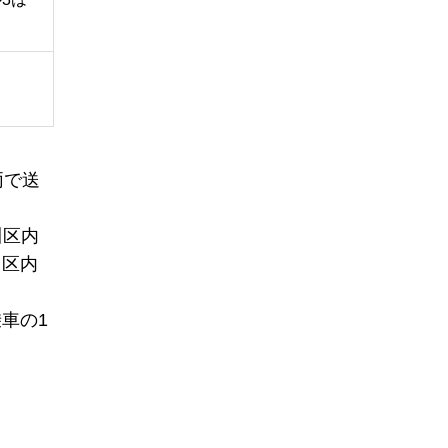
両で送
川区内
川区内
車の1