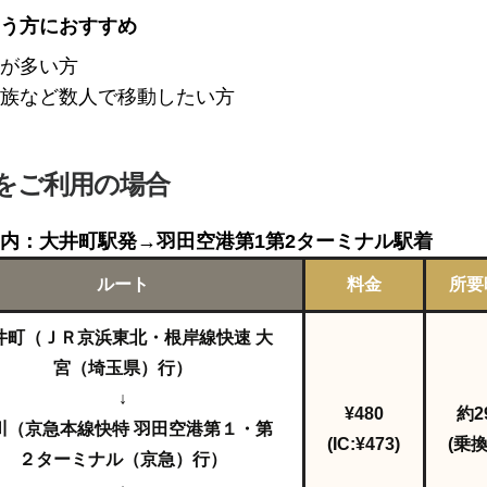
う方におすすめ
が多い方
族など数人で移動したい方
をご利用の場合
内：大井町駅発→羽田空港第1第2ターミナル駅着
ルート
料金
所要
井町（ＪＲ京浜東北・根岸線快速 大
宮（埼玉県）行）
↓
¥480
約2
川（京急本線快特 羽田空港第１・第
(IC:¥473)
(乗換
２ターミナル（京急）行）