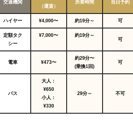
交通機関
所要時間
当日予約
（運賃）
ハイヤー
¥4,000〜
約19
分～
可
定額タク
¥7,000〜
約19
分～
可
シー
約29分〜
電車
¥473〜
可
(乗換1回)
大人：
¥650
バス
29分～
不可
小人：
¥330