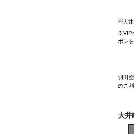
※VI
ポンを
羽田空
のご利
大井