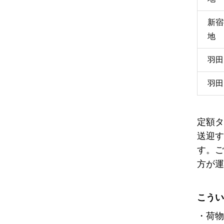
新宿
地
羽田
羽田
定額タ
送迎す
す。ご
方が運
こうい
・荷物