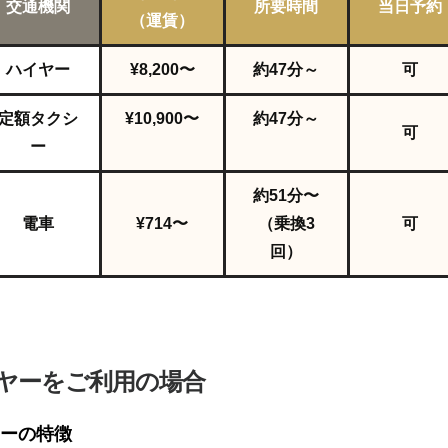
交通機関
所要時間
当日予約
（運賃）
ハイヤー
¥8,200〜
約47
分～
可
定額タクシ
¥10,900〜
約47
分～
可
ー
約51分〜
電車
¥714〜
（乗換3
可
回）
ヤーをご利用の場合
ーの特徴