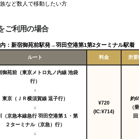
族など数人で移動したい方
をご利用の場合
内：新宿御苑前駅発→羽田空港第1第2ターミナル駅着
ルート
料金
所要
宿御苑前（東京メトロ丸ノ内線 池袋
行）
↓
東京（ＪＲ横須賀線 逗子行）
約6
¥720
↓
（乗
(IC:¥714)
川（京急本線急行 羽田空港第１・第
回
２ターミナル（京急）行）
↓