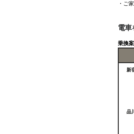
・ご家
電車
乗換案
新
品