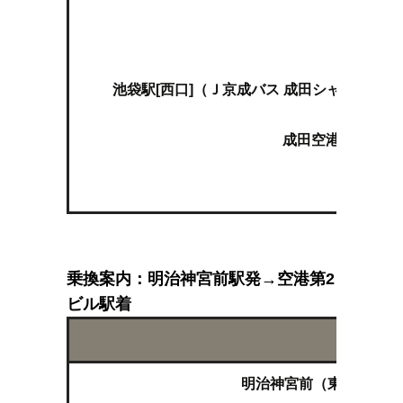
↓
池袋（徒
↓
池袋駅[西口]（Ｊ京成バス 成田シャトル池
↓
成田空港第1ター
↓
成田空
乗換案内：明治神宮前駅発→空港第2
ビル駅着
ルー
明治神宮前（東京メトロ