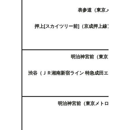
↓
表参道（東京メトロ半蔵
↓
押上[スカイツリー前]（京成押上線アクセス
↓
空港第2
明治神宮前（東京メトロ副都
↓
渋谷（ＪＲ湘南新宿ライン 特急成田エクスプレス
↓
空港第2
明治神宮前（東京メトロ副都心線急
↓
池袋（徒
↓