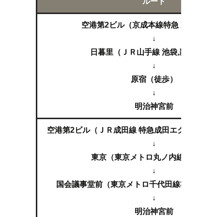
ルート
空港第2ビル（京成本線特急 京成上野
↓
日暮里（ＪＲ山手線 池袋,新宿方面
↓
原宿（徒歩）
↓
明治神宮前
空港第2ビル（ＪＲ成田線 特急成田エクスプレス
↓
東京（東京メトロ丸ノ内線 荻窪行）
↓
国会議事堂前（東京メトロ千代田線準急 成城
↓
明治神宮前