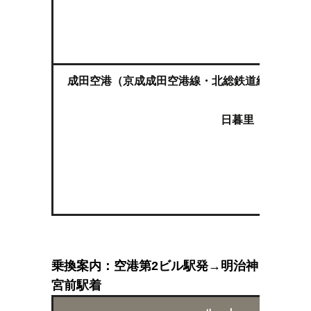
原宿
明治
成田空港（京成成田空港線・北総鉄道線 有料特
日暮里（ＪＲ山手
原宿
明治
乗換案内：空港第2ビル駅発→明治神
宮前駅着