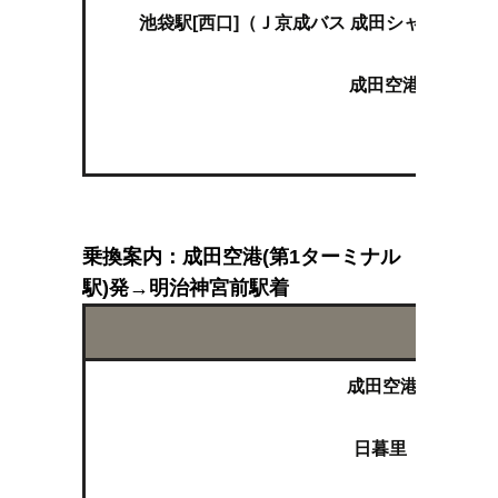
池袋駅[西口]（Ｊ京成バス 成田シャトル池
↓
成田空港第1ター
↓
空港第2
乗換案内：成田空港(第1ターミナル
駅)発→明治神宮前駅着
ル
成田空港（京成本
日暮里（ＪＲ山手