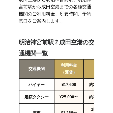
宮前駅から成田空港までの各種交通
機関のご利用料金、所要時間、予約
窓口をご案内します。
明治神宮前駅 ⇄ 成田空港の交
通機関一覧
利用料金
交通機関
所要時間
（運賃）
ハイヤー
¥17,600
約2
時間
52
分
定額タクシー
¥25,000〜
約2
時間
52
分
1時間16分
電車
¥1,266〜