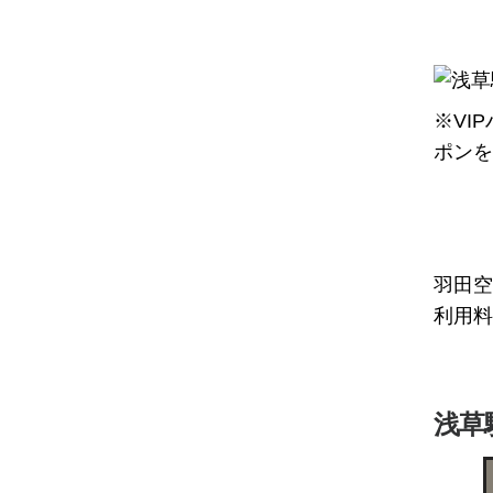
※VI
ポンを
羽田空
利用料
浅草