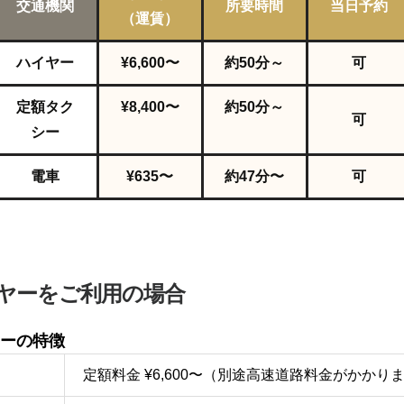
交通機関
所要時間
当日予約
（運賃）
ハイヤー
¥6,600〜
約50
分～
可
定額タク
¥8,400〜
約50
分～
可
シー
電車
¥635〜
約47分〜
可
ヤーをご利用の場合
ーの特徴
定額料金 ¥6,600〜（別途高速道路料金がかかり