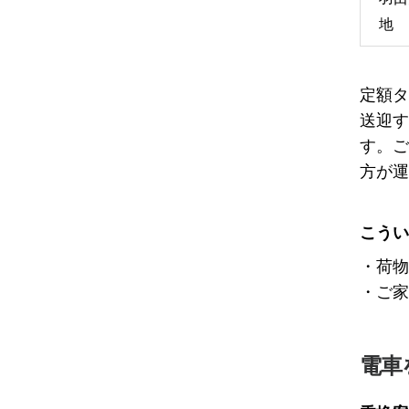
地
定額タ
送迎す
す。ご
方が運
こうい
・荷物
・ご家
電車