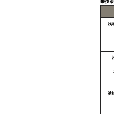
乗換案
浅
浜