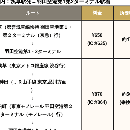
内：浅草駅発→羽田空港第1第2ターミナル駅着
ルート
料金
所要
草（都営浅草線快特 羽田空港第１・
第２ターミナル（京急）行）
¥650
約4
↓
(IC:¥635)
羽田空港第1・2ターミナル
浅草（東京メトロ銀座線 渋谷行）
↓
神田（ＪＲ山手線 東京,品川方面
）
¥870
約5
↓
(IC:¥864)
(乗換
松町（東京モノレール 羽田空港第２
ターミナル（モノレール）行）
↓