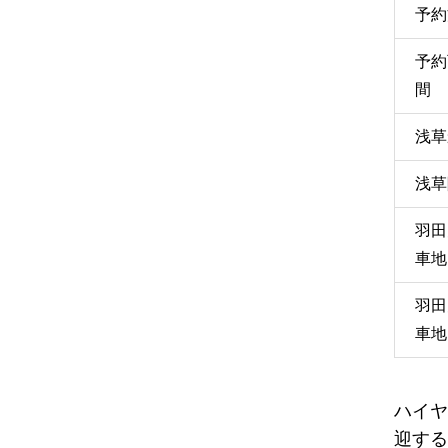
予約
予約
間
浅草
浅草
羽田
車地
羽田
車地
ハイヤ
迎する