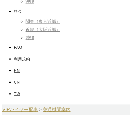
沖縄
料金
関東（東京近郊）
近畿（大阪近郊）
沖縄
FAQ
利用規約
EN
CN
TW
VIPハイヤー配車
>
交通機関案内