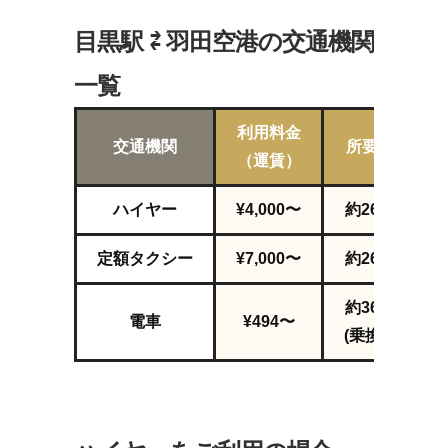
目黒駅 ⇄ 羽田空港の交通機関
一覧
利用料金
交通機関
所要時間
（運賃）
ハイヤー
¥4,000〜
約26
分～
定額タクシー
¥7,000〜
約26
分～
約36分〜
電車
¥494〜
(乗換1回)