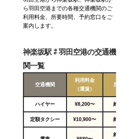
ら羽田空港までの各種交通機関のご
利用料金、所要時間、予約窓口をご
案内します。
神楽坂駅 ⇄ 羽田空港の交通機
関一覧
利用料金
交通機関
所要時間
（運賃）
ハイヤー
¥8,200〜
約51
分～
定額タクシー
¥10,900〜
約51
分～
約73分〜
電車
¥680〜