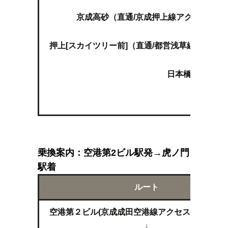
京成高砂（直通/京成押上線アクセス特急
押上[スカイツリー前]（直通/都営浅草線エアポ
日本橋（東京メ
乗換案内：空港第2ビル駅発→虎ノ門
駅着
ルート
空港第２ビル(京成成田空港線アクセス特急 西馬
↓