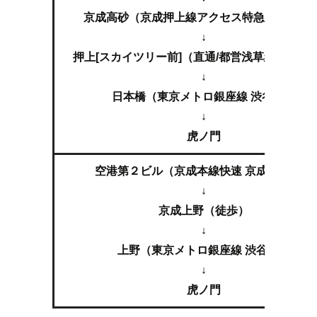
京成高砂（京成押上線アクセス特急 西馬込行
↓
押上[スカイツリー前]（直通/都営浅草線 西馬込
↓
日本橋（東京メトロ銀座線 渋谷行）
↓
虎ノ門
空港第２ビル（京成本線快速 京成上野行）
↓
京成上野（徒歩）
↓
上野（東京メトロ銀座線 渋谷行）
↓
虎ノ門