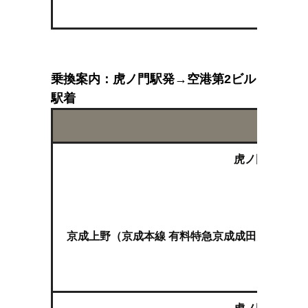
乗換案内：虎ノ門駅発→空港第2ビル
駅着
虎ノ門（東京メ
上
京成上野（京成本線 有料特急京成成田空港線スカ
空