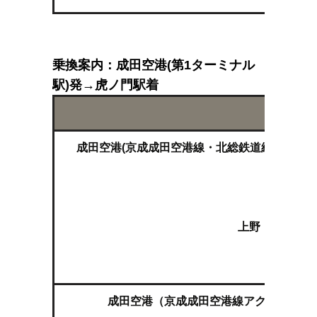
乗換案内：成田空港(第1ターミナル
駅)発→虎ノ門駅着
成田空港(京成成田空港線・北総鉄道線 有料特急
京成上
上野（東京メト
成田空港（京成成田空港線アクセス特急