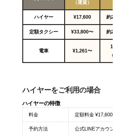
（運賃）
ハイヤー
¥17,600
約2
時間
38
分
定額タクシー
¥33,800〜
約2
時間
38
分
1時間5分〜
電車
¥1,261〜
（乗換1回
ハイヤーをご利用の場合
ハイヤーの特徴
料金
定額料金 ¥17,600（別
予約方法
公式LINEアカウント、また