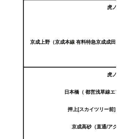
虎ノ門（東京
上
京成上野（京成本線 有料特急京成成田空港線スカ
虎ノ門（東京
日本橋（ 都営浅草線エアポート
押上[スカイツリー前]（直通/
京成高砂（直通/アクセス特急