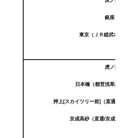
虎ノ門（東京メ
銀座（東京メト
東京（ＪＲ総武本線 特急成
空
虎ノ門（東京メ
日本橋（都営浅草線快速 成
押上[スカイツリー前]（直通/京成押
京成高砂（直通/京成本線快速
空