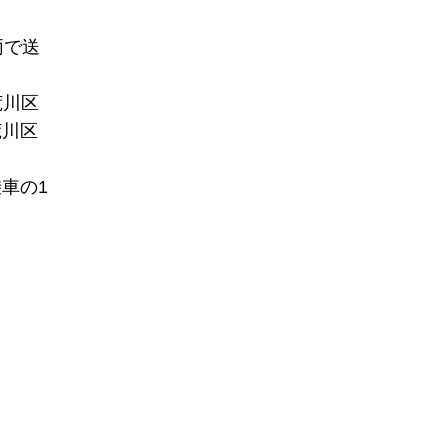
両で送
荒川区
荒川区
車の1