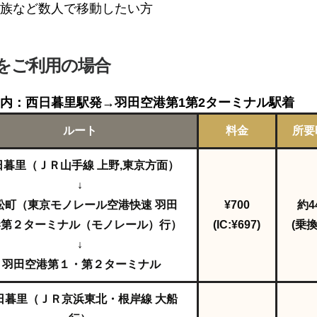
族など数人で移動したい方
をご利用の場合
内：西日暮里駅発→羽田空港第1第2ターミナル駅着
ルート
料金
所要
日暮里（ＪＲ山手線 上野,東京方面）
↓
松町（東京モノレール空港快速 羽田
¥700
約4
港第２ターミナル（モノレール）行）
(IC:¥697)
(乗換
↓
羽田空港第１・第２ターミナル
日暮里（ＪＲ京浜東北・根岸線 大船