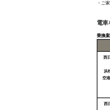
・ご家
電車
乗換案
西
浜
空
西