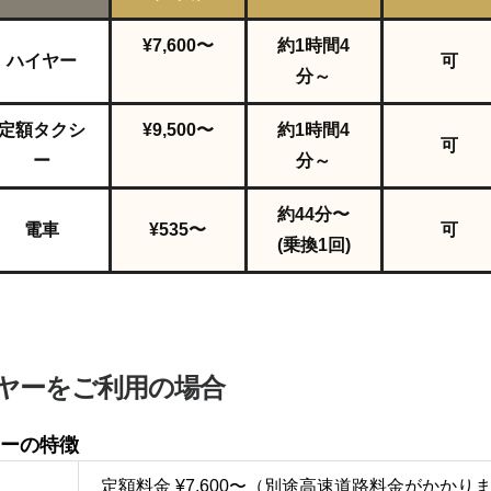
¥7,600〜
約1
時間
4
ハイヤー
可
分～
定額タクシ
¥9,500〜
約1
時間
4
可
ー
分～
約44分〜
電車
¥535〜
可
(乗換1回)
ヤーをご利用の場合
ーの特徴
定額料金 ¥7,600〜（別途高速道路料金がかかり