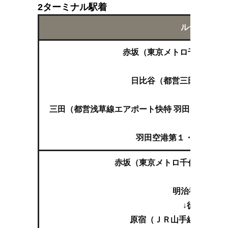
2ターミナル駅着
ルート
赤坂（東京メトロ千代田線 
↓
日比谷（都営三田線 白金
↓
三田（都営浅草線エアポート快特 羽田空港第１
↓
羽田空港第１・第２ター
赤坂（東京メトロ千代田線 代
↓
明治神宮前
↓徒歩
原宿（ＪＲ山手線 渋谷,品