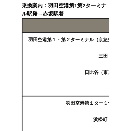
乗換案内：羽田空港第1第2ターミナ
ル駅発→赤坂駅着
ル
羽田空港第１・第２ターミナル（京急空港線エア
三田（都営三田
日比谷（東京メトロ千
羽田空港第１ターミナル（東京
浜松町（ＪＲ山手