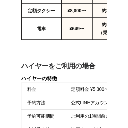
定額タクシー
¥8,000〜
約38
分～
約50分〜
電車
¥649〜
（乗換2回）
ハイヤーをご利用の場合
ハイヤーの特徴
料金
定額料金 ¥5,300〜（別
予約方法
公式LINEアカウント、また
予約可能期間
ご利用の1時間前まで