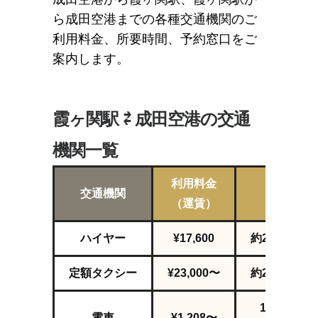
ら成田空港までの各種交通機関のご
利用料金、所要時間、予約窓口をご
案内します。
霞ヶ関駅 ⇄ 成田空港の交通
機関一覧
利用料金
交通機関
所要時間
（運賃）
ハイヤー
¥17,600
約2
時間
37
分
定額タクシー
¥23,000〜
約2
時間
37
分
1時間8分〜
電車
¥1,208〜