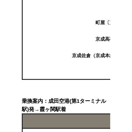
町屋
町屋〔京成線〕（
京成高砂（京成本
京成佐倉（京成本線快速 成
空
乗換案内：成田空港(第1ターミナル
駅)発→霞ヶ関駅着
ルート