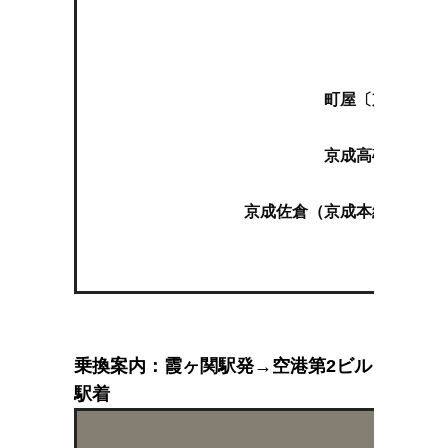
町屋
町屋〔京成線〕（
京成高砂（京成本
京成佐倉（京成本線快速 成
乗換案内：霞ヶ関駅発→空港第2ビル
駅着