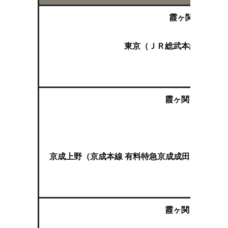
霞ヶ関（東京メ
東京（ＪＲ総武本線快速 成
空
霞ヶ関（東京メト
京成上野（京成本線 有料特急京成成田空港線スカ
空
霞ヶ関（東京メト